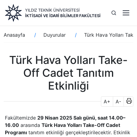
Ana
YILDIZ TEKNİK ÜNİVERSİTESİ
içeriğe
İKTİSADİ VE İDARİ BİLİMLER FAKÜLTESİ
atla
Sayfa
Anasayfa
Duyurular
Türk Hava Yolları Take
yolu
Türk Hava Yolları Take-
Off Cadet Tanıtım
Etkinliği
A+
A-
Fakültemizde
29 Nisan 2025 Salı günü, saat 14.00–
16.00
arasında
Türk Hava Yolları Take-Off Cadet
Programı
tanıtım etkinliği gerçekleştirilecektir. Etkinlik