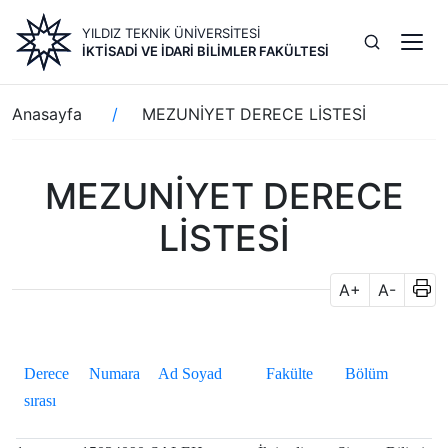
Ana
YILDIZ TEKNİK ÜNİVERSİTESİ
içeriğe
İKTİSADİ VE İDARİ BİLİMLER FAKÜLTESİ
atla
Sayfa
Anasayfa
MEZUNİYET DERECE LİSTESİ
yolu
MEZUNİYET DERECE
LİSTESİ
A+
A-
Derece
Numara
Ad Soyad
Fakülte
Bölüm
sırası