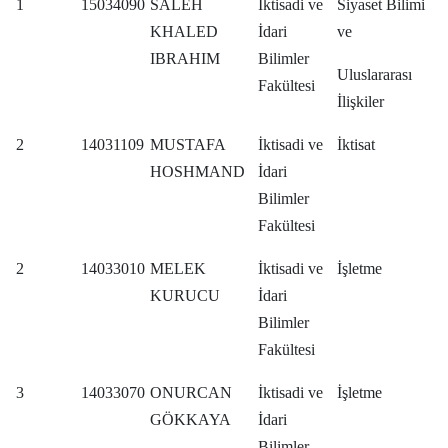
1
15034090
SALEH
İktisadi ve
Siyaset Bilimi
KHALED
İdari
ve
IBRAHIM
Bilimler
Uluslararası
Fakültesi
İlişkiler
2
14031109
MUSTAFA
İktisadi ve
İktisat
HOSHMAND
İdari
Bilimler
Fakültesi
2
14033010
MELEK
İktisadi ve
İşletme
KURUCU
İdari
Bilimler
Fakültesi
3
14033070
ONURCAN
İktisadi ve
İşletme
GÖKKAYA
İdari
Bilimler