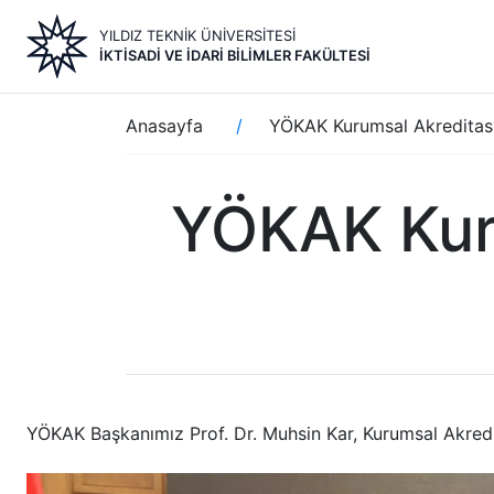
Ana
YILDIZ TEKNİK ÜNİVERSİTESİ
içeriğe
İKTİSADİ VE İDARİ BİLİMLER FAKÜLTESİ
atla
Sayfa
Anasayfa
YÖKAK Kurumsal Akreditasy
yolu
YÖKAK Kur
YÖKAK Başkanımız Prof. Dr. Muhsin Kar, Kurumsal Akredi