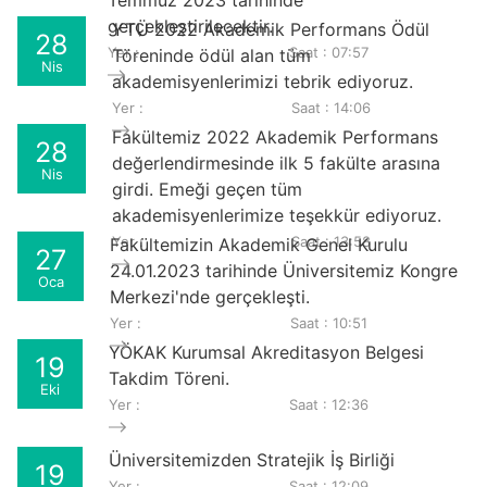
Temmuz 2023 tarihinde
gerçekleştirilecektir.
YTÜ 2022 Akademik Performans Ödül
28
Yer :
Saat : 07:57
Töreninde ödül alan tüm
Nis
akademisyenlerimizi tebrik ediyoruz.
Yer :
Saat : 14:06
Fakültemiz 2022 Akademik Performans
28
değerlendirmesinde ilk 5 fakülte arasına
Nis
girdi. Emeği geçen tüm
akademisyenlerimize teşekkür ediyoruz.
Yer :
Saat : 13:58
Fakültemizin Akademik Genel Kurulu
27
24.01.2023 tarihinde Üniversitemiz Kongre
Oca
Merkezi'nde gerçekleşti.
Yer :
Saat : 10:51
YÖKAK Kurumsal Akreditasyon Belgesi
19
Takdim Töreni.
Eki
Yer :
Saat : 12:36
Üniversitemizden Stratejik İş Birliği
19
Yer :
Saat : 12:09