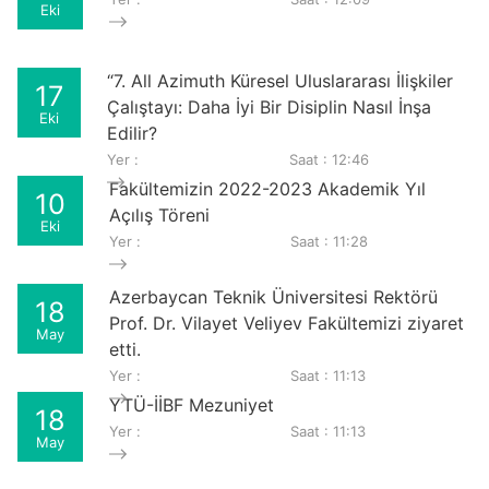
Eki
“7. All Azimuth Küresel Uluslararası İlişkiler
17
Çalıştayı: Daha İyi Bir Disiplin Nasıl İnşa
Eki
Edilir?
Yer :
Saat : 12:46
Fakültemizin 2022-2023 Akademik Yıl
10
Açılış Töreni
Eki
Yer :
Saat : 11:28
Azerbaycan Teknik Üniversitesi Rektörü
18
Prof. Dr. Vilayet Veliyev Fakültemizi ziyaret
May
etti.
Yer :
Saat : 11:13
YTÜ-İİBF Mezuniyet
18
Yer :
Saat : 11:13
May