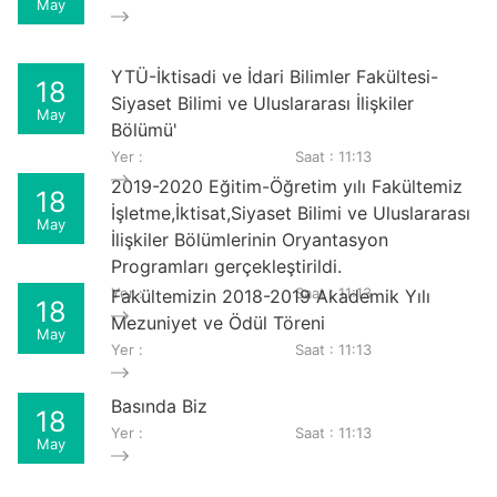
May
YTÜ-İktisadi ve İdari Bilimler Fakültesi-
18
Siyaset Bilimi ve Uluslararası İlişkiler
May
Bölümü'
Yer :
Saat : 11:13
2019-2020 Eğitim-Öğretim yılı Fakültemiz
18
İşletme,İktisat,Siyaset Bilimi ve Uluslararası
May
İlişkiler Bölümlerinin Oryantasyon
Programları gerçekleştirildi.
Yer :
Saat : 11:13
Fakültemizin 2018-2019 Akademik Yılı
18
Mezuniyet ve Ödül Töreni
May
Yer :
Saat : 11:13
Basında Biz
18
Yer :
Saat : 11:13
May