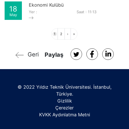
Ekonomi Kulübü
18
Yer :
Saat : 11:13
May
Sayfalama
Sayfa
Sayfa
Sonraki
Son
1
2
›
»
sayfa
sayfa
Geri
Paylaş
© 2022 Yıldız Teknik Üniversitesi. İstanbul,
Türkiye.
Gizlilik
Çerezler
KVKK Aydınlatma Metni