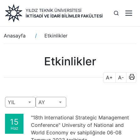
Ana
YILDIZ TEKNİK ÜNİVERSİTESİ
içeriğe
İKTİSADİ VE İDARİ BİLİMLER FAKÜLTESİ
atla
Sayfa
Anasayfa
Etkinlikler
yolu
Etkinlikler
A+
A-
YIL
AY
"18th International Strategic Management
15
Conference" University of National and
Haz
World Economy ev sahipliğinde 06-08